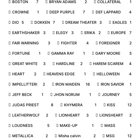
BOSTON
7
BRYAN ADAMS
2
COLLATERAL
1
CROWNE
1
DEEP PURPLE
7
DEF LAPPARD
4
DIO
5
DOKKEN
7
DREAM THEATER
3
EAGLES
1
EARTHSHAKER
3
ELEGY
3
ERIKA
2
EUROPE
7
FAIR WARNING
3
FIGHTER
4
FOREIGNER
2
FORTUNE
1
GAMMA RAY
1
GARY MOORE
5
GREAT WHITE
3
HARDLINE
2
HAREM SCAREM
4
HEART
2
HEAVENS EDGE
1
HELLOWEEN
4
IMPELLITTERI
2
IRON MAIDEN
16
IRON SAVIOR
1
JEFF BECK
1
JHON NORUM
1
JOURNEY
5
JUDAS PRIEST
8
KHYMERA
1
KISS
12
LEATHERWOLF
2
LIONHEART
3
LIONSHEART
2
LOUDNESS
5
MAKE-UP
1
MASS
1
METALLICA
2
Misha calvin
2
MSG
12