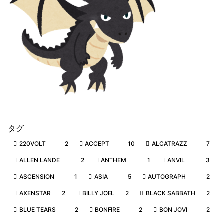
タグ
220VOLT
2
ACCEPT
10
ALCATRAZZ
7
ALLEN LANDE
2
ANTHEM
1
ANVIL
3
ASCENSION
1
ASIA
5
AUTOGRAPH
2
AXENSTAR
2
BILLY JOEL
2
BLACK SABBATH
2
BLUE TEARS
2
BONFIRE
2
BON JOVI
2