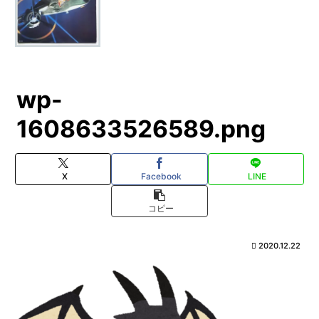
wp-
1608633526589.png
X
Facebook
LINE
コピー
2020.12.22