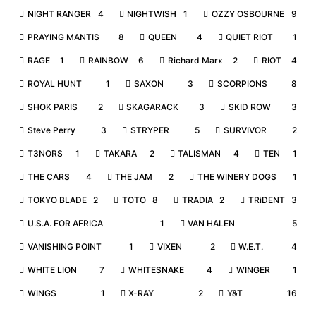
NIGHT RANGER
4
NIGHTWISH
1
OZZY OSBOURNE
9
PRAYING MANTIS
8
QUEEN
4
QUIET RIOT
1
RAGE
1
RAINBOW
6
Richard Marx
2
RIOT
4
ROYAL HUNT
1
SAXON
3
SCORPIONS
8
SHOK PARIS
2
SKAGARACK
3
SKID ROW
3
Steve Perry
3
STRYPER
5
SURVIVOR
2
T3NORS
1
TAKARA
2
TALISMAN
4
TEN
1
THE CARS
4
THE JAM
2
THE WINERY DOGS
1
TOKYO BLADE
2
TOTO
8
TRADIA
2
TRiDENT
3
U.S.A. FOR AFRICA
1
VAN HALEN
5
VANISHING POINT
1
VIXEN
2
W.E.T.
4
WHITE LION
7
WHITESNAKE
4
WINGER
1
WINGS
1
X-RAY
2
Y&T
16