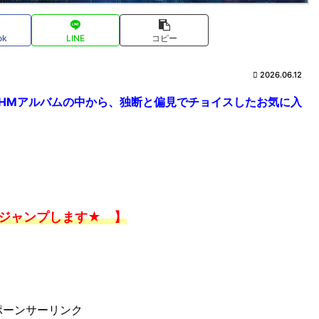
ok
LINE
コピー
2026.06.12
R/HMアルバムの中から、独断と偏見でチョイスしたお気に入
ジャンプします★ 】
ポーンサーリンク