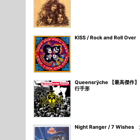
KISS / Rock and Rol
Queensrÿche 【最高傑作】
行手形
Night Ranger / 7 W