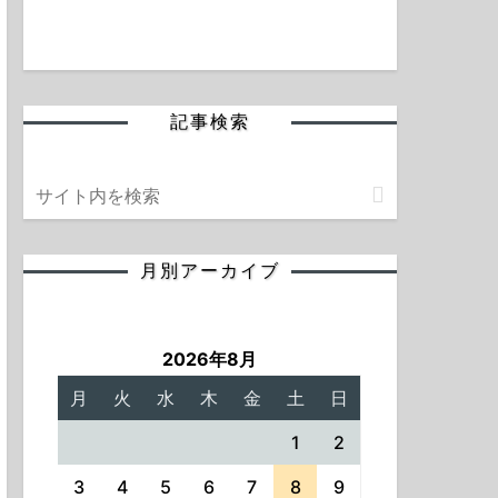
記事検索
月別アーカイブ
2026年8月
月
火
水
木
金
土
日
1
2
3
4
5
6
7
8
9