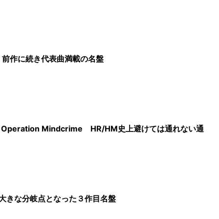
l Over 前作に続き代表曲満載の名盤
 Operation Mindcrime HR/HM史上避けては通れない通
ishes 大きな分岐点となった３作目名盤