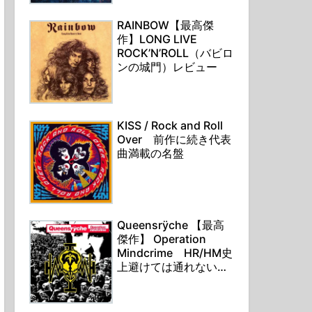
RAINBOW【最高傑
作】LONG LIVE
ROCK’N’ROLL（バビロ
ンの城門）レビュー
KISS / Rock and Roll
Over 前作に続き代表
曲満載の名盤
Queensrÿche 【最高
傑作】 Operation
Mindcrime HR/HM史
上避けては通れない通
行手形