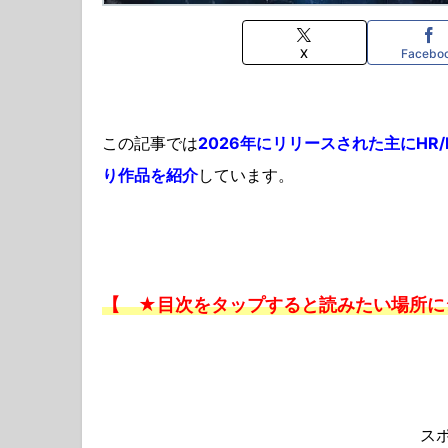
X
Facebo
この記事では
2026年にリリースされた主にH
り作品を紹介
しています。
【 ★目次をタップすると読みたい場所に
ス