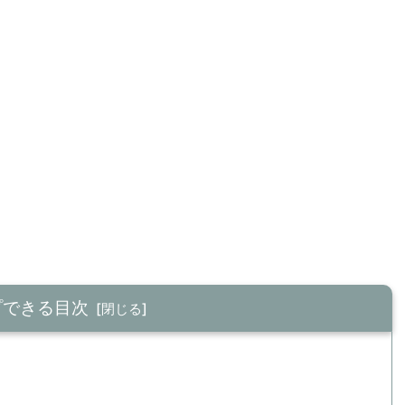
プできる目次
E