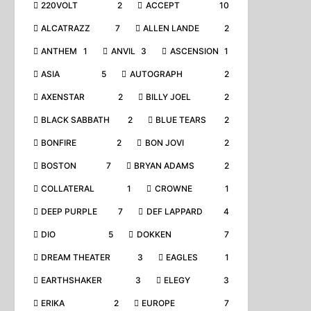
220VOLT
2
ACCEPT
10
ALCATRAZZ
7
ALLEN LANDE
2
ANTHEM
1
ANVIL
3
ASCENSION
1
ASIA
5
AUTOGRAPH
2
AXENSTAR
2
BILLY JOEL
2
BLACK SABBATH
2
BLUE TEARS
2
BONFIRE
2
BON JOVI
2
BOSTON
7
BRYAN ADAMS
2
COLLATERAL
1
CROWNE
1
DEEP PURPLE
7
DEF LAPPARD
4
DIO
5
DOKKEN
7
DREAM THEATER
3
EAGLES
1
EARTHSHAKER
3
ELEGY
3
ERIKA
2
EUROPE
7