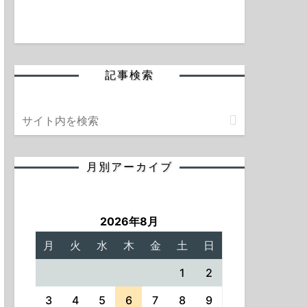
記事検索
月別アーカイブ
2026年8月
月
火
水
木
金
土
日
1
2
3
4
5
6
7
8
9