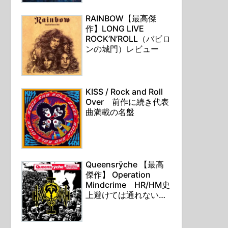
RAINBOW【最高傑
作】LONG LIVE
ROCK’N’ROLL（バビロ
ンの城門）レビュー
KISS / Rock and Roll
Over 前作に続き代表
曲満載の名盤
Queensrÿche 【最高
傑作】 Operation
Mindcrime HR/HM史
上避けては通れない通
行手形