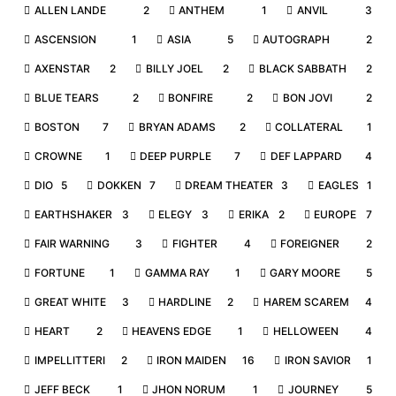
ALLEN LANDE
2
ANTHEM
1
ANVIL
3
ASCENSION
1
ASIA
5
AUTOGRAPH
2
AXENSTAR
2
BILLY JOEL
2
BLACK SABBATH
2
BLUE TEARS
2
BONFIRE
2
BON JOVI
2
BOSTON
7
BRYAN ADAMS
2
COLLATERAL
1
CROWNE
1
DEEP PURPLE
7
DEF LAPPARD
4
DIO
5
DOKKEN
7
DREAM THEATER
3
EAGLES
1
EARTHSHAKER
3
ELEGY
3
ERIKA
2
EUROPE
7
FAIR WARNING
3
FIGHTER
4
FOREIGNER
2
FORTUNE
1
GAMMA RAY
1
GARY MOORE
5
GREAT WHITE
3
HARDLINE
2
HAREM SCAREM
4
HEART
2
HEAVENS EDGE
1
HELLOWEEN
4
IMPELLITTERI
2
IRON MAIDEN
16
IRON SAVIOR
1
JEFF BECK
1
JHON NORUM
1
JOURNEY
5