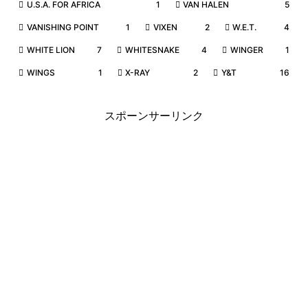
U.S.A. FOR AFRICA
1
VAN HALEN
5
VANISHING POINT
1
VIXEN
2
W.E.T.
4
WHITE LION
7
WHITESNAKE
4
WINGER
1
WINGS
1
X-RAY
2
Y&T
16
スポーンサーリンク