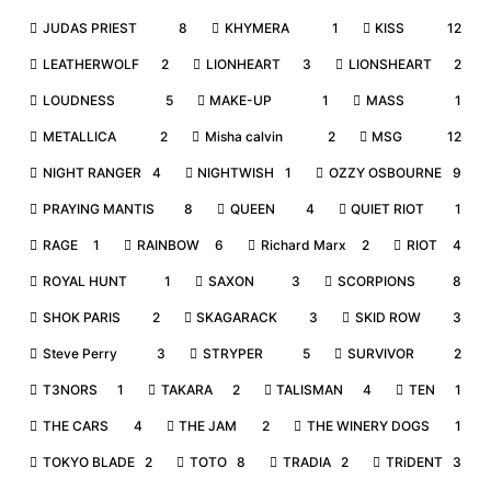
JUDAS PRIEST
8
KHYMERA
1
KISS
12
LEATHERWOLF
2
LIONHEART
3
LIONSHEART
2
LOUDNESS
5
MAKE-UP
1
MASS
1
METALLICA
2
Misha calvin
2
MSG
12
NIGHT RANGER
4
NIGHTWISH
1
OZZY OSBOURNE
9
PRAYING MANTIS
8
QUEEN
4
QUIET RIOT
1
RAGE
1
RAINBOW
6
Richard Marx
2
RIOT
4
ROYAL HUNT
1
SAXON
3
SCORPIONS
8
SHOK PARIS
2
SKAGARACK
3
SKID ROW
3
Steve Perry
3
STRYPER
5
SURVIVOR
2
T3NORS
1
TAKARA
2
TALISMAN
4
TEN
1
THE CARS
4
THE JAM
2
THE WINERY DOGS
1
TOKYO BLADE
2
TOTO
8
TRADIA
2
TRiDENT
3