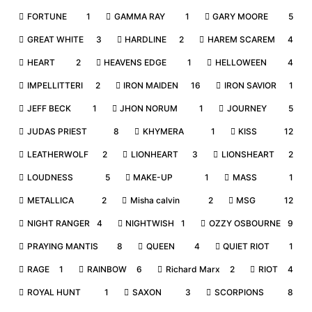
FORTUNE
1
GAMMA RAY
1
GARY MOORE
5
GREAT WHITE
3
HARDLINE
2
HAREM SCAREM
4
HEART
2
HEAVENS EDGE
1
HELLOWEEN
4
IMPELLITTERI
2
IRON MAIDEN
16
IRON SAVIOR
1
JEFF BECK
1
JHON NORUM
1
JOURNEY
5
JUDAS PRIEST
8
KHYMERA
1
KISS
12
LEATHERWOLF
2
LIONHEART
3
LIONSHEART
2
LOUDNESS
5
MAKE-UP
1
MASS
1
METALLICA
2
Misha calvin
2
MSG
12
NIGHT RANGER
4
NIGHTWISH
1
OZZY OSBOURNE
9
PRAYING MANTIS
8
QUEEN
4
QUIET RIOT
1
RAGE
1
RAINBOW
6
Richard Marx
2
RIOT
4
ROYAL HUNT
1
SAXON
3
SCORPIONS
8