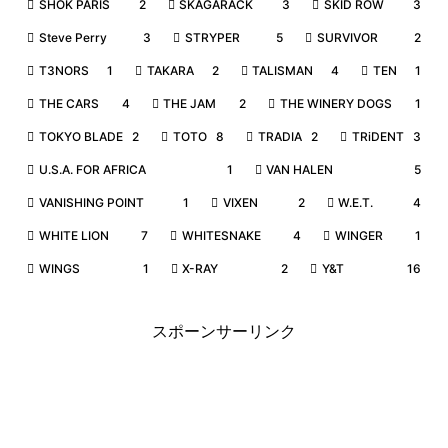
SHOK PARIS
2
SKAGARACK
3
SKID ROW
3
Steve Perry
3
STRYPER
5
SURVIVOR
2
T3NORS
1
TAKARA
2
TALISMAN
4
TEN
1
THE CARS
4
THE JAM
2
THE WINERY DOGS
1
TOKYO BLADE
2
TOTO
8
TRADIA
2
TRiDENT
3
U.S.A. FOR AFRICA
1
VAN HALEN
5
VANISHING POINT
1
VIXEN
2
W.E.T.
4
WHITE LION
7
WHITESNAKE
4
WINGER
1
WINGS
1
X-RAY
2
Y&T
16
スポーンサーリンク