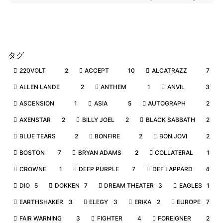
タグ
220VOLT
2
ACCEPT
10
ALCATRAZZ
7
ALLEN LANDE
2
ANTHEM
1
ANVIL
3
ASCENSION
1
ASIA
5
AUTOGRAPH
2
AXENSTAR
2
BILLY JOEL
2
BLACK SABBATH
2
BLUE TEARS
2
BONFIRE
2
BON JOVI
2
BOSTON
7
BRYAN ADAMS
2
COLLATERAL
1
CROWNE
1
DEEP PURPLE
7
DEF LAPPARD
4
DIO
5
DOKKEN
7
DREAM THEATER
3
EAGLES
1
EARTHSHAKER
3
ELEGY
3
ERIKA
2
EUROPE
7
FAIR WARNING
3
FIGHTER
4
FOREIGNER
2