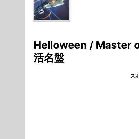
Helloween / Maste
活名盤
ス