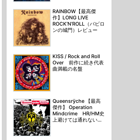
RAINBOW【最高傑
作】LONG LIVE
ROCK’N’ROLL（バビロ
ンの城門）レビュー
KISS / Rock and Roll
Over 前作に続き代表
曲満載の名盤
Queensrÿche 【最高
傑作】 Operation
Mindcrime HR/HM史
上避けては通れない通
行手形