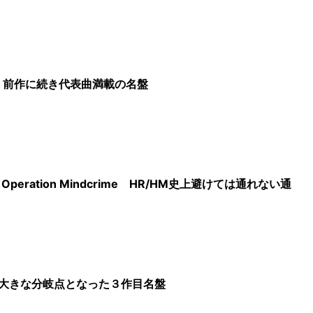
l Over 前作に続き代表曲満載の名盤
 Operation Mindcrime HR/HM史上避けては通れない通
ishes 大きな分岐点となった３作目名盤