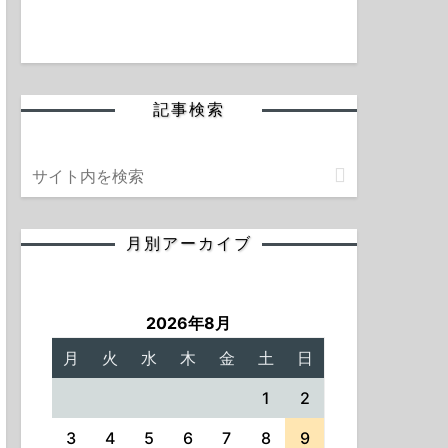
記事検索
月別アーカイブ
2026年8月
月
火
水
木
金
土
日
1
2
3
4
5
6
7
8
9