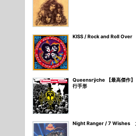
KISS / Rock and Rol
Queensrÿche 【最高傑作】
行手形
Night Ranger / 7 W