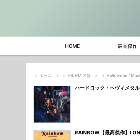
HOME
最高傑作
ホーム
HR/HM 名盤
Helloween / M
ハードロック・ヘヴィメタル
RAINBOW【最高傑作】LON