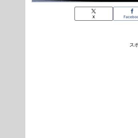
X
Facebo
ス