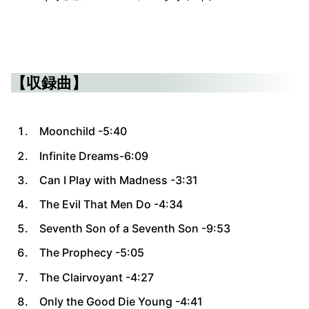
【収録曲】
Moonchild
-5:40
Infinite Dreams-
6:09
Can I Play with Madness
-3:31
The Evil That Men Do
-4:34
Seventh Son of a Seventh Son
-9:53
The Prophecy
-5:05
The Clairvoyant
-4:27
Only the Good Die Young
-4:41