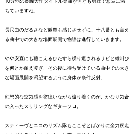
10分弱の長編大作タイトル楽曲が何とも勇壮で悲哀に満
ちていますね。
長尺曲のだるさなど微塵も感じさせずに、十八番とも言え
る曲中での大きな場面展開で物語は進行していきます。
やや安直にも聴こえるひたすら繰り返されるサビと雄叫び
を何とか耐え凌ぎ、その後に待ち受けている曲中での大き
な場面展開を渇望するように身体が条件反射。
幻想的な空気感を彷徨いながら辿り着くのが、かなり気合
の入ったスリリングなギターソロ。
スティーヴとニコのリズム隊もここぞとばかりに全力疾走