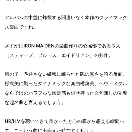
アルバムの中盤に炸裂する間違いなく本作のクライマック
ス楽曲ですね。
さすがはIRON MAIDENの楽曲作りの心臓部である３人
（スティーブ、ブルース、エイドリアン）の共作。
蟻の子一匹通さない緻密に練られた隙の無さを誇る反面、
様式美に則ったダイナミックな楽曲構築美、ヘヴィメタル
ならではのパワフルな疾走感も併せ持った文句無しの完璧
な超名曲と言えるでしょう。
HR/HMを聴いてきて良かったと心の底から想える瞬間っ
て、こういう曲に出会えた時ですよねぇ～。